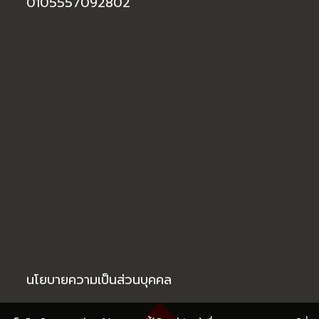
0105557092802
นโยบายความเป็นส่วนบุคคล