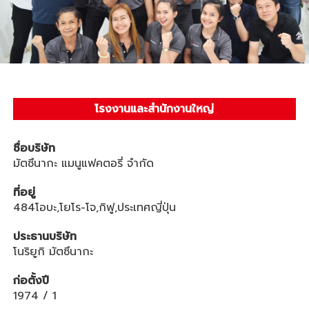
โรงงานและสำนักงานใหญ่
ชื่อบริษัท
มัตซึนากะ แมนูแฟคตอรี่ จำกัด
ที่อยู่
484โอบะ,โยโร-โจ,กิฟู,ประเทศญี่ปุ่น
ประธานบริษัท
โนริยูกิ มัตซึนากะ
ก่อตั้งปี
1974 / 1