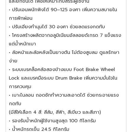
และยกขึ้นได้ เพื่อให้เหมาะกับสรีระผู้ใช้งาน
• ปรับเอนพนักพิงได้ 90–125 องศา เพิ่มความสบายใน
การพักผ่อน
• ปรับเอียงทำมุมได้ 30 องศา ช่วยลดแรงกดทับ
• โครงสร้างผลิตจากอลูมิเนียมอัลลอยด์เกรด 7 แข็งแรง
แต่น้ำหนักเบา
• ล้อหน้าและล้อหลังเป็นยางตัน ไม่ต้องสูบลม ดูแลรักษา
ง่าย
• ระบบเบรคล็อคล้อสองข้างแบบ Foot Brake Wheel
Lock และเบรคมือระบบ Drum Brake เพิ่มความมั่นใจใน
การควบคุม
• เบาะไนลอน ถอดซักทำความสะอาดได้ ช่วยกระจายแรง
กดทับ
(มีสีให้เลือก 4 สี: สีส้ม, สีฟ้า, สีเขียว และสีเทา)
• รองรับน้ำหนักผู้ใช้งานสูงสุด 100 กิโลกรัม
• น้ำหนักรถเข็น 24.5 กิโลกรัม